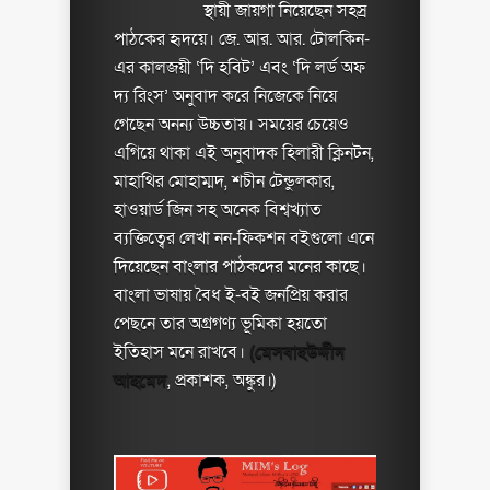
স্থায়ী জায়গা নিয়েছেন সহস্র
পাঠকের হৃদয়ে। জে. আর. আর. টোলকিন-
এর কালজয়ী ‘দি হবিট’ এবং ‘দি লর্ড অফ
দ্য রিংস’ অনুবাদ করে নিজেকে নিয়ে
গেছেন অনন্য উচ্চতায়। সময়ের চেয়েও
এগিয়ে থাকা এই অনুবাদক হিলারী ক্লিনটন,
মাহাথির মোহাম্মদ, শচীন টেন্ডুলকার,
হাওয়ার্ড জিন সহ অনেক বিশ্বখ্যাত
ব্যক্তিত্বের লেখা নন-ফিকশন বইগুলো এনে
দিয়েছেন বাংলার পাঠকদের মনের কাছে।
বাংলা ভাষায় বৈধ ই-বই জনপ্রিয় করার
পেছনে তার অগ্রগণ্য ভূমিকা হয়তো
ইতিহাস মনে রাখবে।
(মেসবাহউদ্দীন
আহমেদ
, প্রকাশক, অঙ্কুর।)