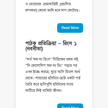
ও বেরেনের প্রেমকাহিনী ;(প্রচলিত
রুপকথা) কেনো জানি মনে দাগ কেটেছে।
Read More
পাঠক প্রতিক্রিয়া – রিংস ১
(নবনীতা)
“লর্ড অফ দ্য রিংস” সিরিজের প্রথম বই,
“দি ফেলোশিপ অফ দ্য রিং” পড়ার পর
এখন ইচ্ছে করছে; ঘুরে আসি মিডল আর্থ
থেকে। শায়ারের হবিটনে ছোট্ট একটা গর্ত
তৈরি করে হাসিখুশি হবিটদের সাথে
কাটিয়ে দিই বাকিটা জীবন।