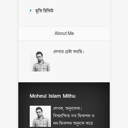
মুভি রিভিউ
About Me
লেখার চেষ্টা করছি।
Moheul Islam Mithu
লেখক, অনুবাদক।
বিশ্বনন্দিত সব ফিকশন ও
নন-ফিকশন অনুবাদ করে