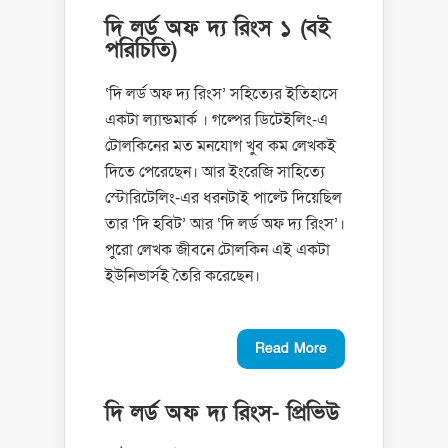
দি লর্ড অফ দ্য রিংস ১ (বই
পরিচিতি)
‘দি লর্ড অফ দ্য রিংস’ সহিত্যের ইতিহাসে
একটা ল্যান্ডমার্ক । গল্পের ডিটেইলিং-এ
টোলকিনের মত মনযোগ খুব কম লেখকই
দিতে পেরেছেন। আর ইংরেজি সাহিত্যে
স্টোরিটেলিং-এর ধরনটাই পাল্টে দিয়েছিল
তার ‘দি হবিট’ আর ‘দি লর্ড অফ দ্য রিংস’।
পুরো লেখক জীবনে টোলকিন এই একটা
ইউনিভার্সই তৈরি করেছেন।
Read More
দি লর্ড অফ দ্য রিংস- প্রিভিউ