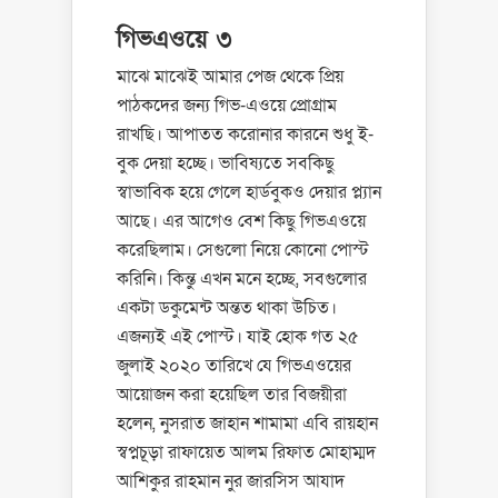
গিভএওয়ে ৩
মাঝে মাঝেই আমার পেজ থেকে প্রিয়
পাঠকদের জন্য গিভ-এওয়ে প্রোগ্রাম
রাখছি। আপাতত করোনার কারনে শুধু ই-
বুক দেয়া হচ্ছে। ভাবিষ্যতে সবকিছু
স্বাভাবিক হয়ে গেলে হার্ডবুকও দেয়ার প্ল্যান
আছে। এর আগেও বেশ কিছু গিভএওয়ে
করেছিলাম। সেগুলো নিয়ে কোনো পোস্ট
করিনি। কিন্তু এখন মনে হচ্ছে, সবগুলোর
একটা ডকুমেন্ট অন্তত থাকা উচিত।
এজন্যই এই পোস্ট। যাই হোক গত ২৫
জুলাই ২০২০ তারিখে যে গিভএওয়ের
আয়োজন করা হয়েছিল তার বিজয়ীরা
হলেন, নুসরাত জাহান শামামা এবি রায়হান
স্বপ্নচূড়া রাফায়েত আলম রিফাত মোহাম্মদ
আশিকুর রাহমান নুর জারসিস আযাদ