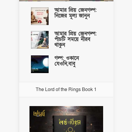
আমার প্রিয় জেনগল্প:
নিজের মূল্য জানুন
আমার প্রিয় জেনগল্প:
পাঁচটি সময়ে নীরব
থাকুন
গল্প: ওকানে
যেওনি,বাবু
The Lord of the Rings Book 1