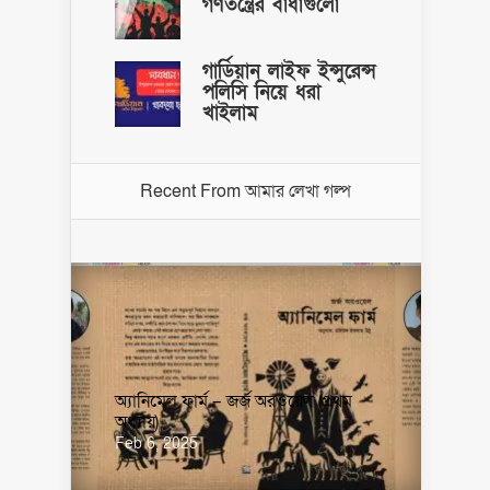
গণতন্ত্রের বাধাগুলো
গার্ডিয়ান লাইফ ইন্সুরেন্স
পলিসি নিয়ে ধরা
খাইলাম
Recent From
আমার লেখা গল্প
অ্যানিমেল ফার্ম – জর্জ অরওয়েল (প্রথম
অধ্যায়)
Feb 6, 2025