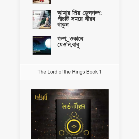
আমার প্রিয় জেনগল্প:
পাঁচটি সময়ে নীরব
থাকুন
গল্প: ওকানে
যেওনি,বাবু
The Lord of the Rings Book 1