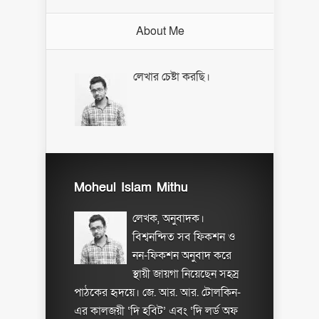
About Me
লেখার চেষ্টা করছি।
Moheul Islam Mithu
লেখক, অনুবাদক।
বিশ্বনন্দিত সব ফিকশন ও
নন-ফিকশন অনুবাদ করে
স্থায়ী জায়গা নিয়েছেন সহস্র
পাঠকের হৃদয়ে। জে. আর. আর. টোলকিন-
এর কালজয়ী ‘দি হবিট’ এবং ‘দি লর্ড অফ