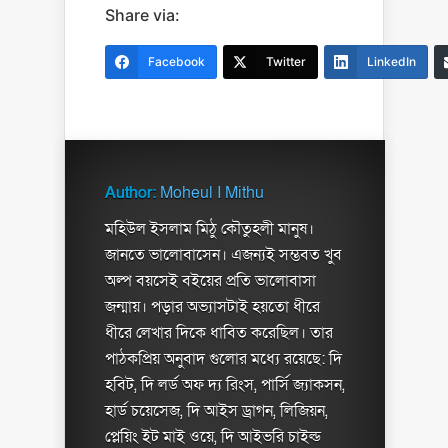
Share via:
Facebook
Twitter
LinkedIn
Author:
Moheul I Mithu
মহিউল ইসলাম মিঠু কৌতুহলী মানুষ।
জানতে ভালোবাসেন। এজন্যই সম্ভবত খুব
অল্প বয়সেই বইয়ের প্রতি ভালোবাসা
জন্মায়। পড়ার অভ্যাসটাই হয়তো ধীরে
ধীরে লেখার দিকে ধাবিত করেছিল। তার
পাঠকপ্রিয় অনুবাদ গুলোর মধ্যে রয়েছে: দি
হবিট, দি লর্ড অফ দ্য রিংস, পার্সি জ্যাকসন,
হার্ড চয়েসেজ, দি আইস ড্রাগন, লিজিয়ন,
প্লেয়িং ইট মাই ওয়ে, দি আইভরি চাইল্ড