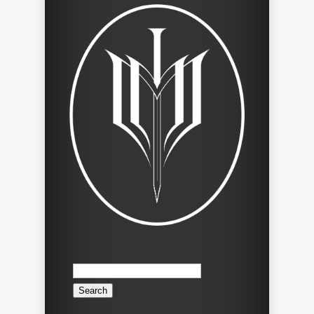
Search
for: