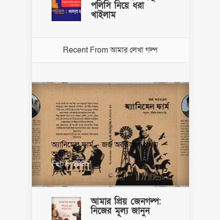
পলিসি নিয়ে ধরা
খাইলাম
Recent From
আমার লেখা গল্প
অ্যানিমেল ফার্ম – জর্জ অরওয়েল (প্রথম
অধ্যায়)
Feb 6, 2025
আমার প্রিয় জেনগল্প:
নিজের মূল্য জানুন