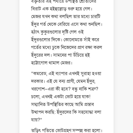
বক্তৃতার এই পর্যায়ে উপস্থিত শ্রোতাদের
বিরাট এক হইহুল্লোড় শুরু হয়ে গেল।
মেজর যখন কথা বলছিল তার মধ্যে চারটি
ইঁদুর গর্ত থেকে বেরিয়ে এসে কথা শুনছিল।
হঠাৎ কুকুরগুলোর দৃষ্টি গেল ওই
ইঁদুরগুলোর দিকে। কোনোমতে সাঁই করে
গর্তের মধ্যে ঢুকে নিজেদের প্রাণ রক্ষা করল
ইঁদুরের দল। সামনের পা উঁচিয়ে হই
হট্টোগোল থামাল মেজর।
“কমরেড, এই ব্যাপার এখনই সুরাহা হওয়া
দরকার। এই যে বন্য প্রাণী, যেমন ইঁদুর,
খরগোশ–এরা কী হবে? বন্ধু নাকি শত্রু?
চলো, এখনই একটা ভোট হয়ে যাক!
সম্মানিত উপস্থিতির কাছে আমি প্রস্তাব
উত্থাপন করছি: ইঁদুরদের কি সহযোদ্ধা বলা
যায়?”
তড়িৎ গতিতে ভোটগ্রহণ সম্পন্ন করা হলো।