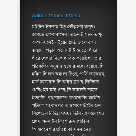
Author:
Moheul I Mithu
মহিউল ইসলাম মিঠু কৌতুহলী মানুষ।
জানতে ভালোবাসেন। এজন্যই সম্ভবত খুব
অল্প বয়সেই বইয়ের প্রতি ভালোবাসা
জন্মায়। পড়ার অভ্যাসটাই হয়তো ধীরে
ধীরে লেখার দিকে ধাবিত করেছিল। তার
পাঠকপ্রিয় অনুবাদ গুলোর মধ্যে রয়েছে: দি
হবিট, দি লর্ড অফ দ্য রিংস, পার্সি জ্যাকসন,
হার্ড চয়েসেজ, দি আইস ড্রাগন, লিজিয়ন,
প্লেয়িং ইট মাই ওয়ে, দি আইভরি চাইল্ড
ইত্যাদি। বাংলাদেশে প্রথমসারির জাতীয়
পত্রিকা, সংবাদপত্র ও ওয়েবসাইটের জন্য
লিখেছেন বিভিন্ন সময়। তিনি বাংলাদেশের
প্রথম অনলাইন কিশোর-ম্যাগাজিন
‘আজবদেশ’র প্রতিষ্ঠাতা সদস্যদের