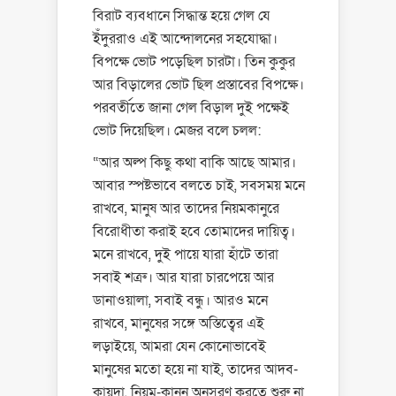
বিরাট ব্যবধানে সিদ্ধান্ত হয়ে গেল যে
ইঁদুররাও এই আন্দোলনের সহযোদ্ধা।
বিপক্ষে ভোট পড়েছিল চারটা। তিন কুকুর
আর বিড়ালের ভোট ছিল প্রস্তাবের বিপক্ষে।
পরবর্তীতে জানা গেল বিড়াল দুই পক্ষেই
ভোট দিয়েছিল। মেজর বলে চলল:
“আর অল্প কিছু কথা বাকি আছে আমার।
আবার স্পষ্টভাবে বলতে চাই, সবসময় মনে
রাখবে, মানুষ আর তাদের নিয়মকানুরে
বিরোধীতা করাই হবে তোমাদের দায়িত্ব।
মনে রাখবে, দুই পায়ে যারা হাঁটে তারা
সবাই শত্রু। আর যারা চারপেয়ে আর
ডানাওয়ালা, সবাই বন্ধু। আরও মনে
রাখবে, মানুষের সঙ্গে অস্তিত্বের এই
লড়াইয়ে, আমরা যেন কোনোভাবেই
মানুষের মতো হয়ে না যাই, তাদের আদব-
কায়দা, নিয়ম-কানুন অনুসরণ করতে শুরু না