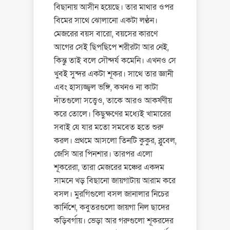
বিছানায় আসীন হয়েছে। তার মাথার ওপর
বিমের সাথে ঝোলানো একটা লণ্ঠন।
মেজরের বয়স বারো, বয়সের কারণে
আগের সেই ছিপছিপে শরীরটা আর নেই,
কিন্তু তাই বলে সৌন্দর্য কমেনি। এখনও সে
খুবই সুন্দর একটা শূকর। সাথে তার জ্ঞানী
এবং হাস্যজ্জ্বল ভঙ্গি, কখনও না কাটা
দাঁতগুলো সত্ত্বেও, তাকে আরও আকর্ষণীয়
করে তোলে। কিছুক্ষণের মধ্যেই খামারের
সবাই যে যার মতো সমবেত হতে শুরু
করল। প্রথমে আসলো তিনটি কুকুর, ব্লুবেল,
জেসি আর পিনশার। তারপর এলো
শূকরেরা, তারা মেজরের মঞ্চের একদম
সামনে খড় বিছানো জায়গাটায় আরাম করে
বসল। মুরগিগুলো বসল জানালার নিচের
কার্নিশে, কবুতরগুলো জায়গা নিল ছাদের
কড়িবর্গায়। ভেড়া আর গরুগুলো শূকরদের