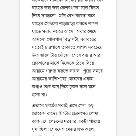
একেবারে সামনের দিকে গিয়ে বসল। তার
ঘাড়ের লম্বা লম্বা কেশরগুলো লাল ফিতে
দিয়ে সাজানো। মলি বেশ কায়দা করে
ঘাড়ের সেগুলো নাড়াচাড়া করতে লাগল
যাতে সবার নজরে আসে। সবার শেষে
আসলো গোলগাল বিড়ালটা, বরাবরের
মতোই চারপাশে তাকাতে লাগল সবচেয়ে
উষ্ণ জায়গাটার খোঁজে। শেষে বক্সার আর
ক্লোভারের মাঝে নিজেকে ঠেসে দিয়ে
আরামে গরগর করতে লাগল। পুরো সময়ে
আরামের আতিশয্যে মেজরের একটা
কথাও তার কান দিয়ে ঢুকল বলে মনে
হলো না।
এভাবে ফার্মের সবাই এসে গেল, শুধু
মোজেস বাদে। মিস্টার জোনসের পোষা
কাক। সে পেছনের দরজার একটা পাল্লায়
ঘুমাচ্ছিল। শেষমেশ মেজর লক্ষ করল,