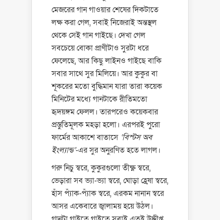
মেজরের গান গাওয়ার শেষের দিকটাতে
লক্ষ করা গেল, সবাই নিজেরাই অন্তস্থল
থেকে সেই গান গাইছে। দেখা গেল
সবচেয়ে বোকা প্রাণীটাও সুরটা ধরে
ফেলেছে, আর কিছু লাইনও গাইছে বাকি
সবার সাথে সুর মিলিয়ে। আর কুকুর বা
শূকরের মতো বুদ্ধিমান যারা তারা কয়েক
মিনিটের মধ্যে গানটাকে রীতিমতো
হৃদয়ঙ্গম ফেলল। তারপরেও কয়েকবার
প্রস্তুতিমূলক মহড়া হলো। এরপরই পুরো
ফার্মের আকাশে বাতাসে
‘বিস্টস অব
ইংল্যান্ড’
-এর সুর অনুরণিত হতে লাগল।
গরু নিচু স্বরে, কুকুরগুলো তীক্ষ্ণ স্বরে,
ভেড়ারা সব ভ্যা-ভ্যা স্বরে, ঘোড়া হ্রেষা স্বরে,
হাঁস প্যাঁক-প্যাঁক স্বরে, এরকম নানান স্বরে
আসর একেবারে জ্বালাময় হয়ে উঠল।
গানটা গাইতে গাইতে সবাই এতই উদ্দীপ্ত