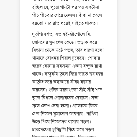
হচ্ছিল যে, পুরো গানটা পর পর একটানা
পাঁচ পাঁচবার গেয়ে ফেলল। বাঁধা না পেলে
হয়তো সারারাত ধরেই গাইতে থাকত।
দূর্ভাগ্যবশত, এত হই-হট্টগোলে মি.
জোনসের ঘুম গেল ভেঙে। তড়াক করে
বিছানা থেকে উঠে পড়ল, তার ধারণা হলো
খামারে বোধহয় শিয়াল ঢুকেছে। শোবার
ঘরের কোনায় সবসময় একটা বন্দুক রাখা
থাকে। বন্দুকটা তুলে নিয়ে তাতে ছয় নম্বর
কার্তুজ ভরে অন্ধকারে ফাঁকা ফায়ার
করলেন। গুলির ছররাগুলো সাঁই সাঁই শব্দ
তুলে বিঁধলে গোলাঘরের দেয়ালে। সভা
দ্রুত ভেঙে দেয়া হলো। প্রত্যেকে ফিরে
গেল নিজের ঘুমানোর জায়গায়। পাখিরা
উড়ে গিয়ে নিজেদের বাসায় পড়ল।
চারপেয়েরা চুপিচুপি গিয়ে শুয়ে পড়ল