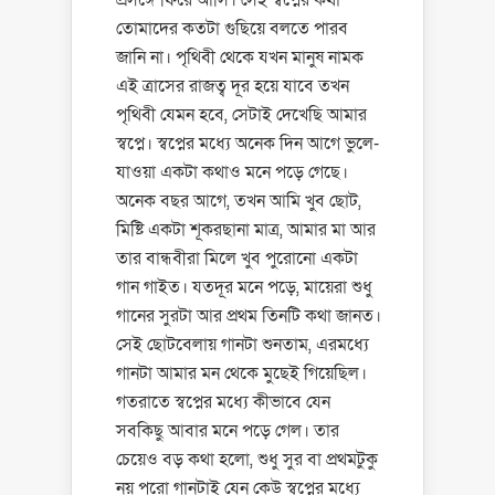
প্রসঙ্গে ফিরে আসি। সেই স্বপ্নের কথা
তোমাদের কতটা গুছিয়ে বলতে পারব
জানি না। পৃথিবী থেকে যখন মানুষ নামক
এই ত্রাসের রাজত্ব দূর হয়ে যাবে তখন
পৃথিবী যেমন হবে, সেটাই দেখেছি আমার
স্বপ্নে। স্বপ্নের মধ্যে অনেক দিন আগে ভুলে-
যাওয়া একটা কথাও মনে পড়ে গেছে।
অনেক বছর আগে, তখন আমি খুব ছোট,
মিষ্টি একটা শূকরছানা মাত্র, আমার মা আর
তার বান্ধবীরা মিলে খুব পুরোনো একটা
গান গাইত। যতদূর মনে পড়ে, মায়েরা শুধু
গানের সুরটা আর প্রথম তিনটি কথা জানত।
সেই ছোটবেলায় গানটা শুনতাম, এরমধ্যে
গানটা আমার মন থেকে মুছেই গিয়েছিল।
গতরাতে স্বপ্নের মধ্যে কীভাবে যেন
সবকিছু আবার মনে পড়ে গেল। তার
চেয়েও বড় কথা হলো, শুধু সুর বা প্রথমটুকু
নয় পুরো গানটাই যেন কেউ স্বপ্নের মধ্যে