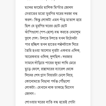
ম্যানর ফার্মের মালিক মিস্টার জোনস
সেরাতের মতো মুরগির ঘরের দরজা বন্ধ
করল। কিন্তু লোকটা এমন পাঁড় মাতাল হয়ে
ছিল যে মুরগির ঘরের ছোট ছোট
ঝাঁপিগুলো (পপ-হোল) বন্ধ করতে বেমালুম
ভুলে গেল। টলতে টলতে যখন উঠোনটা
পার হচ্ছিল তখন হাতের লণ্ঠনটাকে ঘিরে
তৈরি হওয়া আলোর বৃত্তটা একবার এদিক,
আরেকবার ওদিক, দুলছিল। দরজার
সামনে দাঁড়িয়ে পায়ের জুতা লাথি মেরে
ছুড়ে ফেলে, রান্নাঘরের ব্যারেল থেকে
দিনের শেষ গ্লাস বিয়ারটা ঢেলে নিয়ে,
কোনোমতে বিছানা পর্যন্ত পৌঁছলো
লোকটা। যেখানে নাক ডাকছে মিসেস
জোনস।
শোওয়ার ঘরের বাতি বন্ধ হতেই গোটা