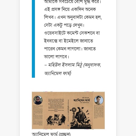
আমাকে সবচেয়ে বেশি মুগ্ধ করে।
এই প্রসঙ্গ নিয়ে একদিন অনেক
লিখব। এখন অনুবাদটা কেমন হল,
সেটা একটু পড়ে দেখুন।
ওয়েবসাইটে কমেন্ট সেকশনে বা
ইনবক্সে বা ইমেইলে জানাতে
পারেন কেমন লাগলো। জানতে
ভালো লাগবে।
– মহিউল ইসলাম মিঠু (অনুবাদক,
অ্যানিমেল ফার্ম)
অ্যানিমেল ফার্ম (প্রচ্ছদ)