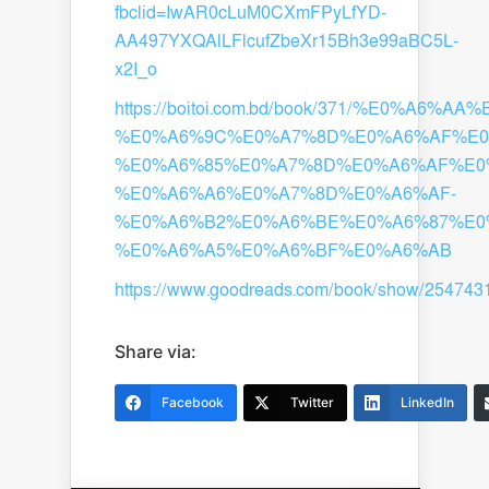
fbclid=IwAR0cLuM0CXmFPyLfYD-
AA497YXQAlLFlcufZbeXr15Bh3e99aBC5L-
x2I_o
https://boitoi.com.bd/book/371/%E0%
%E0%A6%9C%E0%A7%8D%E0%A6%AF%E0
%E0%A6%85%E0%A7%8D%E0%A6%AF%E0
%E0%A6%A6%E0%A7%8D%E0%A6%AF-
%E0%A6%B2%E0%A6%BE%E0%A6%87%E0
%E0%A6%A5%E0%A6%BF%E0%A6%AB
https://www.goodreads.com/book/show/254743
Share via:
Facebook
Twitter
LinkedIn