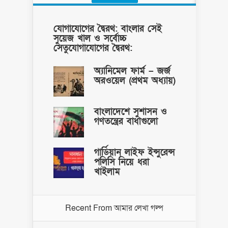
যোগাযোগের দ্বৈরথ: বাংলার সেই
সুয়েজ খাল ও সর্বোচ্চ
সেতুযোগাযোগের দ্বৈরথ:
অ্যানিমেল ফার্ম – জর্জ
অরওয়েল (প্রথম অধ্যায়)
বাংলাদেশে সুশাসন ও
গণতন্ত্রের বাধাগুলো
গার্ডিয়ান লাইফ ইন্সুরেন্স
পলিসি নিয়ে ধরা
খাইলাম
Recent From
আমার লেখা গল্প