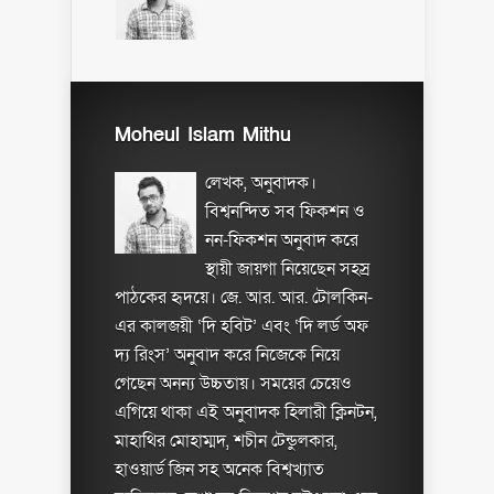
Moheul Islam Mithu
লেখক, অনুবাদক।
বিশ্বনন্দিত সব ফিকশন ও
নন-ফিকশন অনুবাদ করে
স্থায়ী জায়গা নিয়েছেন সহস্র
পাঠকের হৃদয়ে। জে. আর. আর. টোলকিন-
এর কালজয়ী ‘দি হবিট’ এবং ‘দি লর্ড অফ
দ্য রিংস’ অনুবাদ করে নিজেকে নিয়ে
গেছেন অনন্য উচ্চতায়। সময়ের চেয়েও
এগিয়ে থাকা এই অনুবাদক হিলারী ক্লিনটন,
মাহাথির মোহাম্মদ, শচীন টেন্ডুলকার,
হাওয়ার্ড জিন সহ অনেক বিশ্বখ্যাত