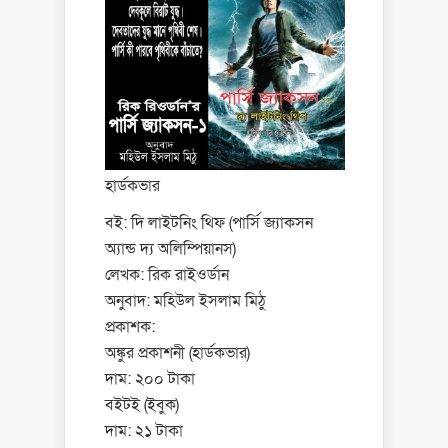
হার্ডকভার
বই: দি লাইটনিং থিফ (পার্সি জ্যাকসন
অ্যান্ড দ্য অলিম্পিয়ানস)
লেখক: রিক রাইওর্ডান
অনুবাদ: মহিউল ইসলাম মিঠু
প্রকাশক:
অঙ্কুর প্রকাশনী (হার্ডকভার)
দাম: ২০০ টাকা
বইটই (ইবুক)
দাম: ২১ টাকা