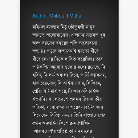
Author:
Moheul I Mithu
মহিউল ইসলাম মিঠু কৌতুহলী মানুষ।
জানতে ভালোবাসেন। এজন্যই সম্ভবত খুব
অল্প বয়সেই বইয়ের প্রতি ভালোবাসা
জন্মায়। পড়ার অভ্যাসটাই হয়তো ধীরে
ধীরে লেখার দিকে ধাবিত করেছিল। তার
পাঠকপ্রিয় অনুবাদ গুলোর মধ্যে রয়েছে: দি
হবিট, দি লর্ড অফ দ্য রিংস, পার্সি জ্যাকসন,
হার্ড চয়েসেজ, দি আইস ড্রাগন, লিজিয়ন,
প্লেয়িং ইট মাই ওয়ে, দি আইভরি চাইল্ড
ইত্যাদি। বাংলাদেশে প্রথমসারির জাতীয়
পত্রিকা, সংবাদপত্র ও ওয়েবসাইটের জন্য
লিখেছেন বিভিন্ন সময়। তিনি বাংলাদেশের
প্রথম অনলাইন কিশোর-ম্যাগাজিন
‘আজবদেশ’র প্রতিষ্ঠাতা সদস্যদের