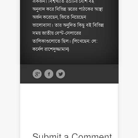
একজন। বিশ্বখ্যাত ২০টির বেশি বই
অনুবাদ করে বিভিন্ন স্তরের পাঠকের আস্থা
অর্জন করেছেন, জিতে নিয়েছেন
ভালোবাসা। তার অনুদিত কিছু বই বিভিন্ন
সময় জাতীয় বেস্ট-সেলারের
তালিকাগুলোতে ছিল। (লিখেছেন: লে:
কর্নেল রাশেদুজ্জামান)
Submit a Comment