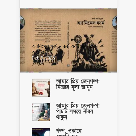
অ্যানিমেল ফার্ম – জর্জ অরওয়েল (প্রথম
অধ্যায়)
Feb 6, 2025
আমার প্রিয় জেনগল্প:
নিজের মূল্য জানুন
আমার প্রিয় জেনগল্প:
পাঁচটি সময়ে নীরব
থাকুন
গল্প: ওকানে