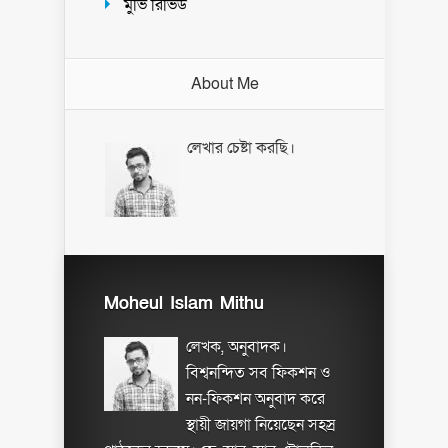
মুভি রিভিউ
About Me
লেখার চেষ্টা করছি।
Moheul Islam Mithu
লেখক, অনুবাদক।
বিশ্বনন্দিত সব ফিকশন ও
নন-ফিকশন অনুবাদ করে
স্থায়ী জায়গা নিয়েছেন সহস্র