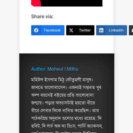
Share via:
Facebook
Twitter
LinkedIn
Author:
Moheul I Mithu
মহিউল ইসলাম মিঠু কৌতুহলী মানুষ।
জানতে ভালোবাসেন। এজন্যই সম্ভবত খুব
অল্প বয়সেই বইয়ের প্রতি ভালোবাসা
জন্মায়। পড়ার অভ্যাসটাই হয়তো ধীরে
ধীরে লেখার দিকে ধাবিত করেছিল। তার
পাঠকপ্রিয় অনুবাদ গুলোর মধ্যে রয়েছে: দি
হবিট, দি লর্ড অফ দ্য রিংস, পার্সি জ্যাকসন,