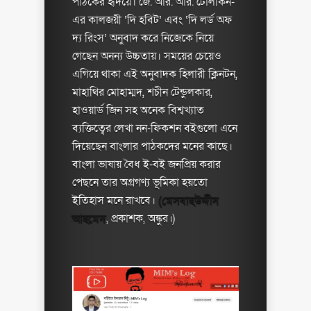
পাঠকের হৃদয়ে। জে. আর. আর. টোলকিন-
এর কালজয়ী ‘দি হবিট’ এবং ‘দি লর্ড অফ
দ্য রিংস’ অনুবাদ করে নিজেকে নিয়ে
গেছেন অনন্য উচ্চতায়। সময়ের চেয়েও
এগিয়ে থাকা এই অনুবাদক হিলারী ক্লিনটন,
মাহাথির মোহাম্মদ, শচীন টেন্ডুলকার,
হাওয়ার্ড জিন সহ অনেক বিশ্বখ্যাত
ব্যক্তিত্বের লেখা নন-ফিকশন বইগুলো এনে
দিয়েছেন বাংলার পাঠকদের মনের কাছে।
বাংলা ভাষায় বৈধ ই-বই জনপ্রিয় করার
পেছনে তার অগ্রগণ্য ভূমিকা হয়তো
ইতিহাস মনে রাখবে।
(মেসবাহউদ্দীন
আহমেদ
, প্রকাশক, অঙ্কুর।)