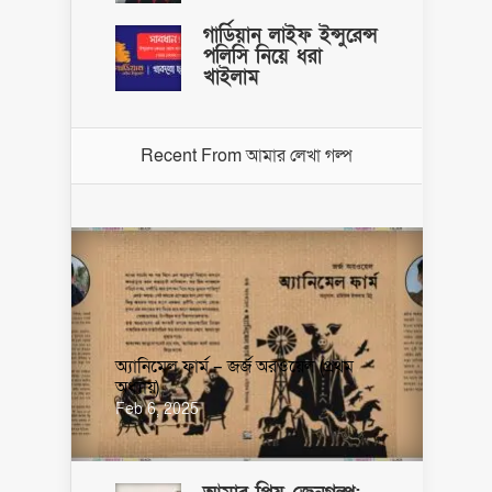
গার্ডিয়ান লাইফ ইন্সুরেন্স
পলিসি নিয়ে ধরা
খাইলাম
Recent From
আমার লেখা গল্প
অ্যানিমেল ফার্ম – জর্জ অরওয়েল (প্রথম
অধ্যায়)
Feb 6, 2025