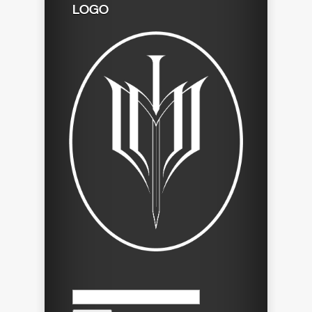
LOGO
Search
for: