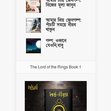
আমার প্রিয় জেনগল্প:
নিজের মূল্য জানুন
আমার প্রিয় জেনগল্প:
পাঁচটি সময়ে নীরব
থাকুন
গল্প: ওকানে
যেওনি,বাবু
The Lord of the Rings Book 1