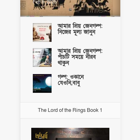
Feb 6, 2025
আমার প্রিয় জেনগল্প:
নিজের মূল্য জানুন
আমার প্রিয় জেনগল্প:
পাঁচটি সময়ে নীরব
থাকুন
গল্প: ওকানে
যেওনি,বাবু
The Lord of the Rings Book 1