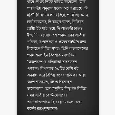
ধীরে লেখার দিকে ধাবিত করেছিল। তার
পাঠকপ্রিয় অনুবাদ গুলোর মধ্যে রয়েছে: দি
হবিট, দি লর্ড অফ দ্য রিংস, পার্সি জ্যাকসন,
হার্ড চয়েসেজ, দি আইস ড্রাগন, লিজিয়ন,
প্লেয়িং ইট মাই ওয়ে, দি আইভরি চাইল্ড
ইত্যাদি। বাংলাদেশে প্রথমসারির জাতীয়
পত্রিকা, সংবাদপত্র ও ওয়েবসাইটের জন্য
লিখেছেন বিভিন্ন সময়। তিনি বাংলাদেশের
প্রথম অনলাইন কিশোর-ম্যাগাজিন
‘আজবদেশ’র প্রতিষ্ঠাতা সদস্যদের
একজন। বিশ্বখ্যাত ২০টির বেশি বই
অনুবাদ করে বিভিন্ন স্তরের পাঠকের আস্থা
অর্জন করেছেন, জিতে নিয়েছেন
ভালোবাসা। তার অনুদিত কিছু বই বিভিন্ন
সময় জাতীয় বেস্ট-সেলারের
তালিকাগুলোতে ছিল। (লিখেছেন: লে:
কর্নেল রাশেদুজ্জামান)