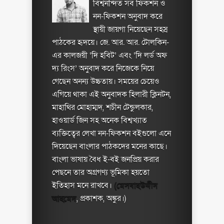
বিশ্বনন্দিত সব ফিকশন ও
নন-ফিকশন অনুবাদ করে
স্থায়ী জায়গা নিয়েছেন সহস্র
পাঠকের হৃদয়ে। জে. আর. আর. টোলকিন-
এর কালজয়ী ‘দি হবিট’ এবং ‘দি লর্ড অফ
দ্য রিংস’ অনুবাদ করে নিজেকে নিয়ে
গেছেন অনন্য উচ্চতায়। সময়ের চেয়েও
এগিয়ে থাকা এই অনুবাদক হিলারী ক্লিনটন,
মাহাথির মোহাম্মদ, শচীন টেন্ডুলকার,
হাওয়ার্ড জিন সহ অনেক বিশ্বখ্যাত
ব্যক্তিত্বের লেখা নন-ফিকশন বইগুলো এনে
দিয়েছেন বাংলার পাঠকদের মনের কাছে।
বাংলা ভাষায় বৈধ ই-বই জনপ্রিয় করার
পেছনে তার অগ্রগণ্য ভূমিকা হয়তো
ইতিহাস মনে রাখবে।
(মেসবাহউদ্দীন
আহমেদ
, প্রকাশক, অঙ্কুর।)