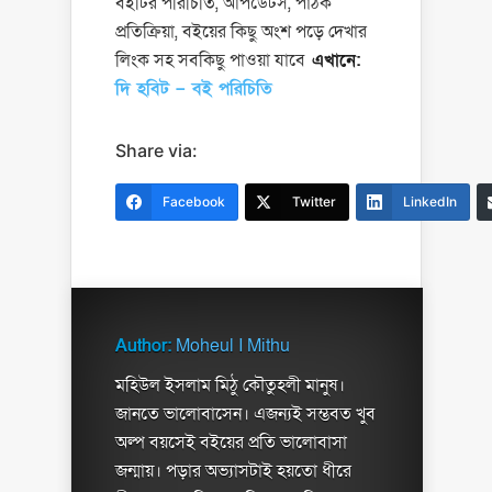
বইটির পরিচিতি, আপডেটস, পাঠক
প্রতিক্রিয়া, বইয়ের কিছু অংশ পড়ে দেখার
লিংক সহ সবকিছু পাওয়া যাবে
এখানে:
দি হবিট – বই পরিচিতি
Share via:
Facebook
Twitter
LinkedIn
Author:
Moheul I Mithu
মহিউল ইসলাম মিঠু কৌতুহলী মানুষ।
জানতে ভালোবাসেন। এজন্যই সম্ভবত খুব
অল্প বয়সেই বইয়ের প্রতি ভালোবাসা
জন্মায়। পড়ার অভ্যাসটাই হয়তো ধীরে