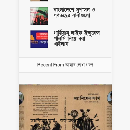
বাংলাদেশে সুশাসন ও
গণতন্ত্রের বাধাগুলো
গার্ডিয়ান লাইফ ইন্সুরেন্স
পলিসি নিয়ে ধরা
খাইলাম
Recent From
আমার লেখা গল্প
অ্যানিমেল ফার্ম – জর্জ অরওয়েল (প্রথম
অধ্যায়)