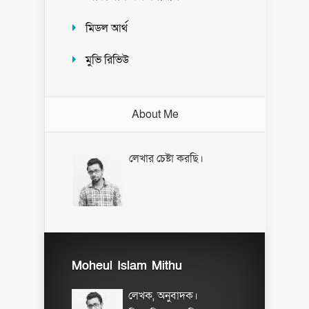
মিডল আর্থ
মুভি রিভিউ
About Me
লেখার চেষ্টা করছি।
Moheul Islam Mithu
লেখক, অনুবাদক।